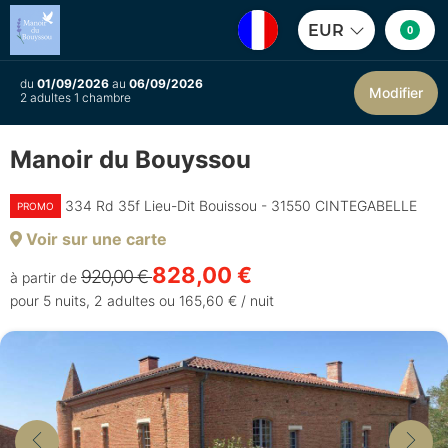
EUR
0
du
01/09/2026
au
06/09/2026
Modifier
2 adultes 1 chambre
Manoir du Bouyssou
334 Rd 35f Lieu-Dit Bouissou - 31550 CINTEGABELLE
PROMO
Voir sur une carte
828,00 €
920,00 €
à partir de
pour 5 nuits, 2 adultes ou 165,60 € / nuit