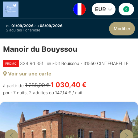
EUR
0
du
01/09/2026
au
08/09/2026
Modifier
2 adultes 1 chambre
Manoir du Bouyssou
334 Rd 35f Lieu-Dit Bouissou - 31550 CINTEGABELLE
PROMO
Voir sur une carte
1 030,40 €
1 288,00 €
à partir de
pour 7 nuits, 2 adultes ou 147,14 € / nuit