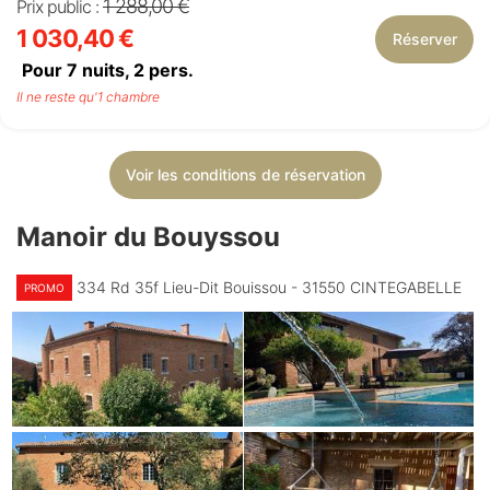
1 288,00 €
Prix public :
1 030,40 €
Réserver
Pour 7 nuits,
2
pers.
Il ne reste qu'1 chambre
Voir les conditions de réservation
Manoir du Bouyssou
334 Rd 35f Lieu-Dit Bouissou - 31550 CINTEGABELLE
PROMO