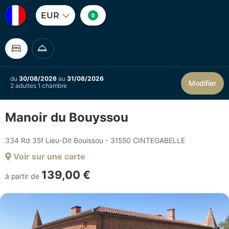
EUR
0
du
30/08/2026
au
31/08/2026
Modifier
2 adultes 1 chambre
Manoir du Bouyssou
334 Rd 35f Lieu-Dit Bouissou - 31550 CINTEGABELLE
Voir sur une carte
139,00 €
à partir de