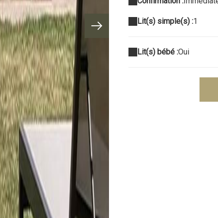
Confirmation :
Immédiat
Lit(s) simple(s) :
1
Lit(s) bébé :
Oui