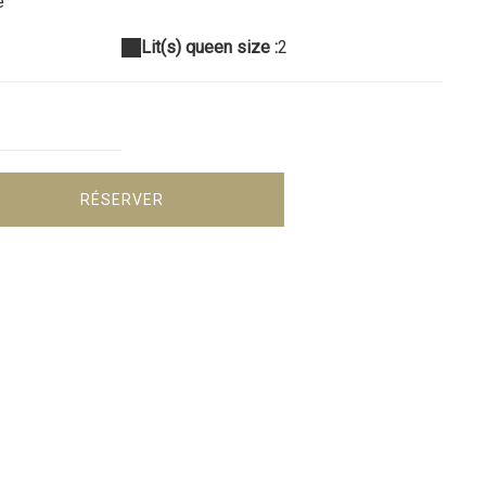
e
Lit(s) queen size :
2
RÉSERVER