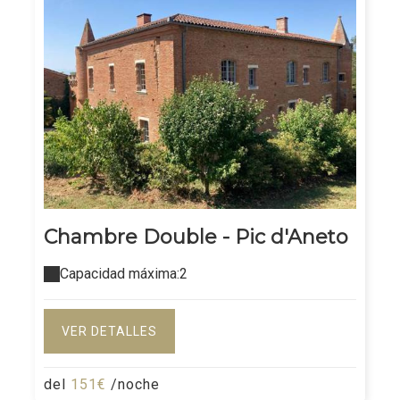
Chambre Double - Pic d'Aneto
Capacidad máxima:2
VER DETALLES
del
151€
/noche