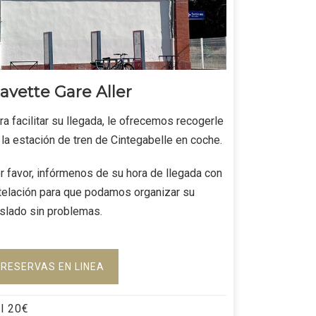
avette Gare Aller
Navett
ra facilitar su llegada, le ofrecemos recogerle
Simplifique
 la estación de tren de Cintegabelle en coche.
transporte.
a la estaci
r favor, infórmenos de su hora de llegada con
¡Comodidad
telación para que podamos organizar su
garantizad
aslado sin problemas.
RESERV
RESERVAS EN LINEA
del
20
€
el
20
€