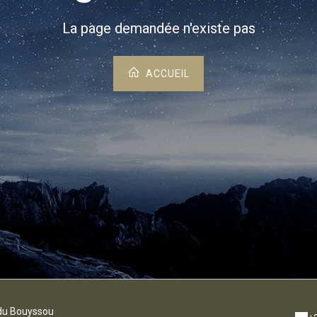
La page demandée n'existe pas
ACCUEIL
du Bouyssou